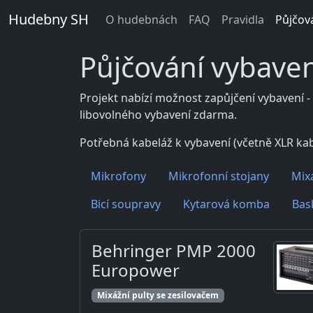
Hudebny SH
O hudebnách
FAQ
Pravidla
Půjčov
Půjčování vybaven
Projekt nabízí možnost zapůjčení vybavení -
libovolného vybavení zdarma.
Potřebná kabeláž k vybavení (včetně XLR kab
Mikrofony
Mikrofonní stojany
Mixá
Bicí soupravy
Kytarová komba
Bas
Behringer PMP 2000
Europower
Mixážní pulty se zesilovačem