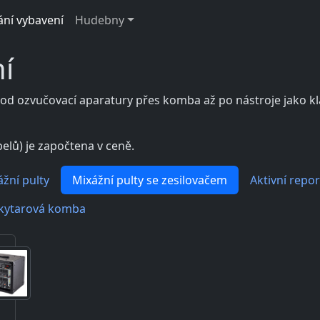
ání vybavení
Hudebny
í
 od ozvučovací aparatury přes komba až po nástroje jako klá
elů) je započtena v ceně.
žní pulty
Mixážní pulty se zesilovačem
Aktivní repo
kytarová komba