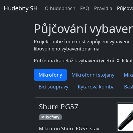
Hudebny SH
O hudebnách
FAQ
Pravidla
Půjčov
Půjčování vybaven
Projekt nabízí možnost zapůjčení vybavení -
libovolného vybavení zdarma.
Potřebná kabeláž k vybavení (včetně XLR kab
Mikrofony
Mikrofonní stojany
Mixá
Bicí soupravy
Kytarová komba
Bas
Shure PG57
Mikrofony
Mikrofon Shure PG57, stav