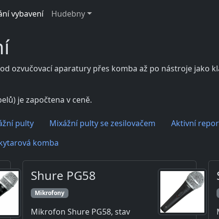
ání vybavení
Hudebny
í
 od ozvučovací aparatury přes komba až po nástroje jako klá
elů) je započtena v ceně.
žní pulty
Mixážní pulty se zesilovačem
Aktivní repo
kytarová komba
Shure PG58
Mikrofony
Mikrofon Shure PG58, stav